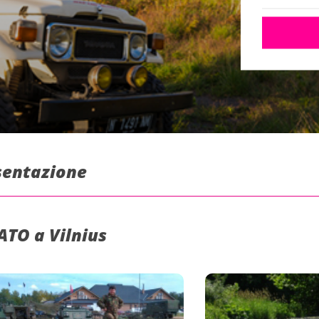
esentazione
ATO a Vilnius