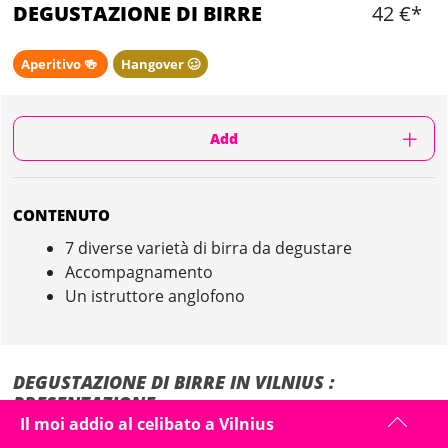
DEGUSTAZIONE DI BIRRE
42 €*
Aperitivo 🍻
Hangover 🥴
Add
CONTENUTO
7 diverse varietà di birra da degustare
Accompagnamento
Un istruttore anglofono
DEGUSTAZIONE DI BIRRE IN VILNIUS :
PRESENTAZIONE
Il moi addio al celibato a Vilnius
La nostra squadra di appassionati vi accogliera per una visita nel lofo