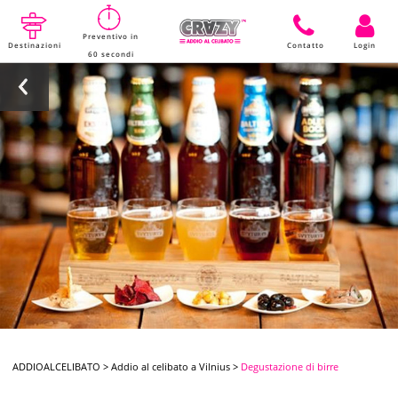
Preventivo in
Destinazioni
Contatto
Login
60 secondi
ADDIOALCELIBATO
>
Addio al celibato a Vilnius
>
Degustazione di birre