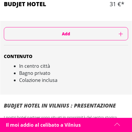
BUDJET HOTEL
31 €*
Add
CONTENUTO
In centro città
Bagno privato
Colazione inclusa
BUDJET HOTEL IN VILNIUS : PRESENTAZIONE
I nostri hotel partner sono situati in prossimità del centro storico,
vicino i migliori posti per uscire e scoprire Vilnius.
Il moi addio al celibato a Vilnius