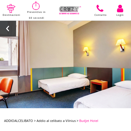
Preventivo in
Destinazioni
Contatto
Login
60 secondi
ADDIOALCELIBATO
>
Addio al celibato a Vilnius
>
Budjet Hotel