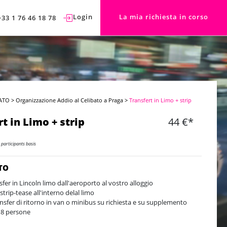
Login
La mia richiesta in corso
+33 1 76 46 18 78
ATO
>
Organizzazione Addio al Celibato a Praga
>
Transfert in Limo + strip
t in Limo + strip
44 €*
 participants basis
TO
sfer in Lincoln limo dall'aeroporto al vostro alloggio
strip-tease all'interno delal limo
ransfer di ritorno in van o minibus su richiesta e su supplemento
8 persone