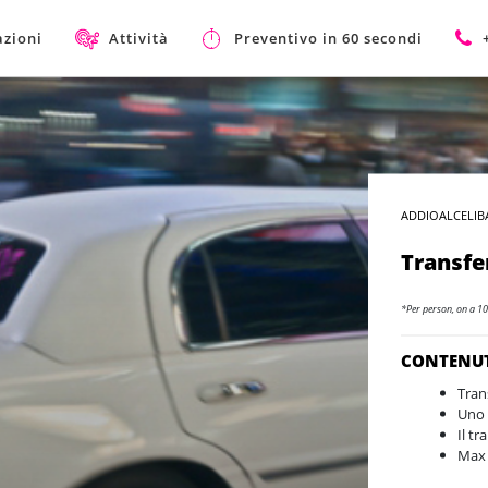
azioni
Attività
Preventivo in 60 secondi
ADDIOALCELIB
Transfer
*Per person, on a 10
CONTENU
Tran
Uno 
Il t
Max 