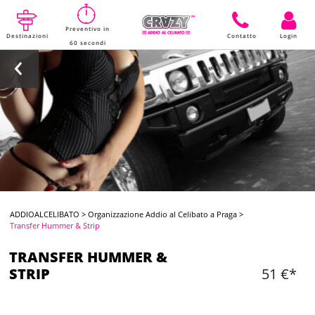
Preventivo in
Destinazioni
Contatto
Login
60 secondi
ADDIOALCELIBATO
>
Organizzazione Addio al Celibato a Praga
>
Transfer Hummer & Strip
TRANSFER HUMMER &
STRIP
51 €*