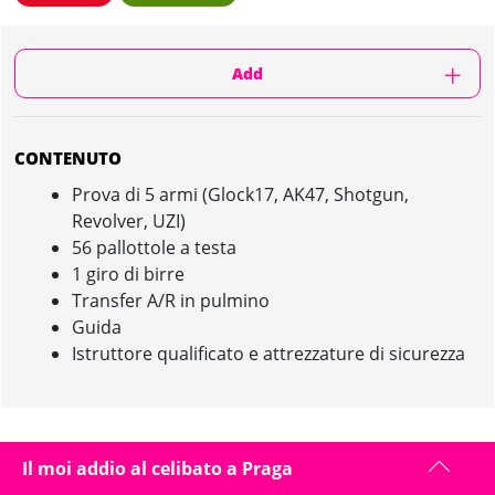
Add
CONTENUTO
Prova di 5 armi (Glock17, AK47, Shotgun,
Revolver, UZI)
56 pallottole a testa
1 giro di birre
Transfer A/R in pulmino
Guida
Istruttore qualificato e attrezzature di sicurezza
TIRO A SEGNO 5 ARMI (OUTDOOR) IN PRAGA :
Il moi addio al celibato a Praga
PRESENTAZIONE