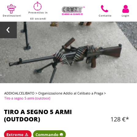
Preventivo in
Destinazioni
Contatto
Login
60 secondi
ADDIOALCELIBATO
>
Organizzazione Addio al Celibato a Praga
>
Tiro a segno 5 armi (outdoor)
TIRO A SEGNO 5 ARMI
(OUTDOOR)
128 €*
Extreme ⚠️
Commando 🪖