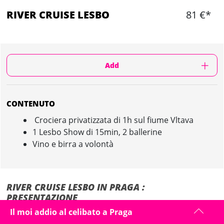
RIVER CRUISE LESBO
81 €*
Add
CONTENUTO
Crociera privatizzata di 1h sul fiume Vltava
1 Lesbo Show di 15min, 2 ballerine
Vino e birra a volontà
RIVER CRUISE LESBO IN PRAGA :
PRESENTAZIONE
Il moi addio al celibato a Praga
La guida vi ricupera al vostro alloggio o direttamente in centro città di