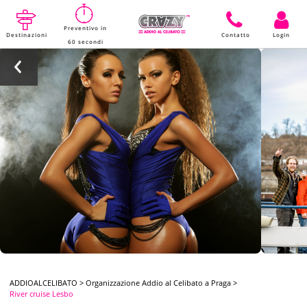
Preventivo in
Destinazioni
Contatto
Login
60 secondi
ADDIOALCELIBATO
>
Organizzazione Addio al Celibato a Praga
>
River cruise Lesbo