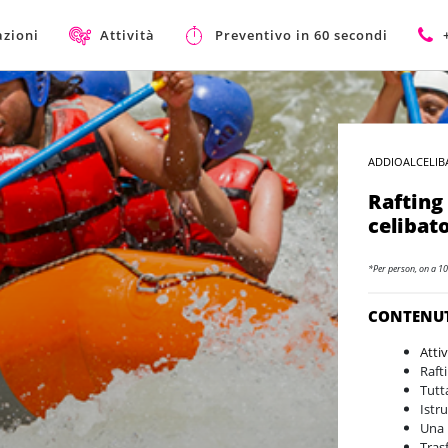
azioni
Attività
Preventivo in 60 secondi
ADDIOALCELIB
Rafting 
celibat
*Per person, on a 10
CONTENU
Attiv
Raft
Tutt
Istr
Una 
Tras