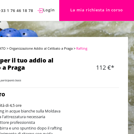
Login
La mia richiesta in corso
+33 1 76 46 18 78
ATO
>
Organizzazione Addio al Celibato a Praga
>
Rafting
per il tuo addio al
o a Praga
112 €*
 participants basis
TO
ità di 4,5 ore
ing in acque bianche sulla Moldava
a l'attrezzatura necessaria
uttore professionista
birra e uno spuntino dopo il rafting
ferimento di ritorno con guida