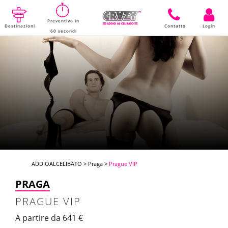
Preventivo in
Destinazioni
Contatto
Login
60 secondi
ADDIOALCELIBATO
>
Praga
>
Prague VIP
PRAGA
PRAGUE VIP
A partire da 641 €