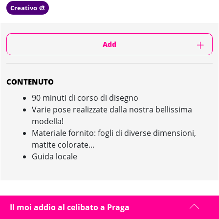
Creativo 🎨
Add
CONTENUTO
90 minuti di corso di disegno
Varie pose realizzate dalla nostra bellissima
modella!
Materiale fornito: fogli di diverse dimensioni,
matite colorate...
Guida locale
DISEGNO DI NUDO IN PRAGA : PRESENTAZIONE
Il moi addio al celibato a Praga
Prenota l’attività Atelier di disegno di nudo per il tuo addio al celibato a