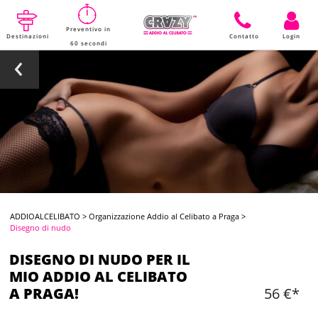
Preventivo in
Destinazioni
Contatto
Login
60 secondi
ADDIOALCELIBATO
>
Organizzazione Addio al Celibato a Praga
>
Disegno di nudo
DISEGNO DI NUDO PER IL
MIO ADDIO AL CELIBATO
A PRAGA!
56 €*