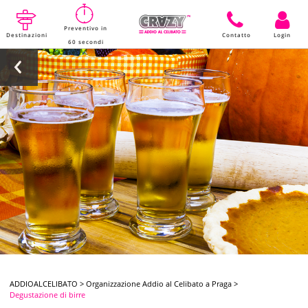
Preventivo in
Destinazioni
Contatto
Login
60 secondi
ADDIOALCELIBATO
>
Organizzazione Addio al Celibato a Praga
>
Degustazione di birre