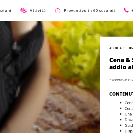
azioni
Attività
Preventivo in 60 secondi
ADDIOALCELIB
Cena & 
addio al
*Per person, on a 10
CONTENU
Cena
Cena
Una 
Drua
Guid
Dispo