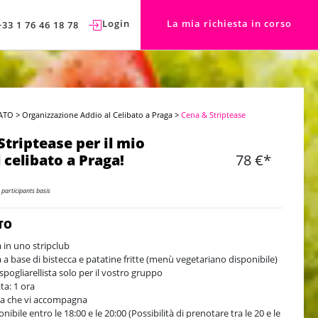
Login
La mia richiesta in corso
+33 1 76 46 18 78
ATO
>
Organizzazione Addio al Celibato a Praga
>
Cena & Striptease
Striptease per il mio
 celibato a Praga!
78 €*
 participants basis
TO
 in uno stripclub
 a base di bistecca e patatine fritte (menù vegetariano disponibile)
spogliarellista solo per il vostro gruppo
ta: 1 ora
a che vi accompagna
nibile entro le 18:00 e le 20:00 (Possibilità di prenotare tra le 20 e le