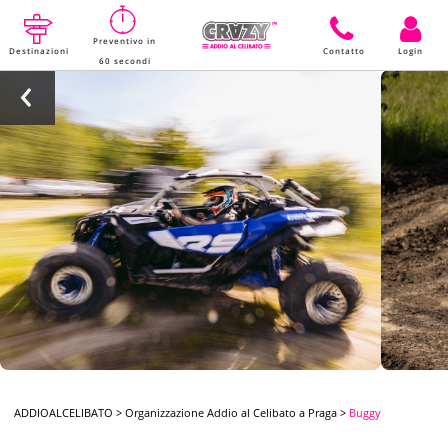
Preventivo in
Destinazioni
Contatto
Login
60 secondi
ADDIOALCELIBATO
>
Organizzazione Addio al Celibato a Praga
>
Buggy