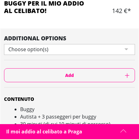
BUGGY PER IL MIO ADDIO
AL CELIBATO!
142 €*
ADDITIONAL OPTIONS
Choose option(s)
Add
CONTENUTO
Buggy
Autista + 3 passeggeri per buggy
30 minuti (di cui 10 minuti di percorso)
Attrezzatura inclusa
Il moi addio al celibato a Praga
1 foto