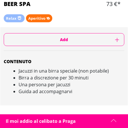
BEER SPA
73 €*
Relax 😇
Aperitivo 🍻
Add
CONTENUTO
Jacuzzi in una birra speciale (non potabile)
Birra a discrezione per 30 minuti
Una persona per jacuzzi
Guida ad accompagnarvi
BEER SPA IN PRAGA : PRESENTAZIONE
Il moi addio al celibato a Praga
La guida vi accompagnerà a piedi alla Beer Spa di Praga, situata nel