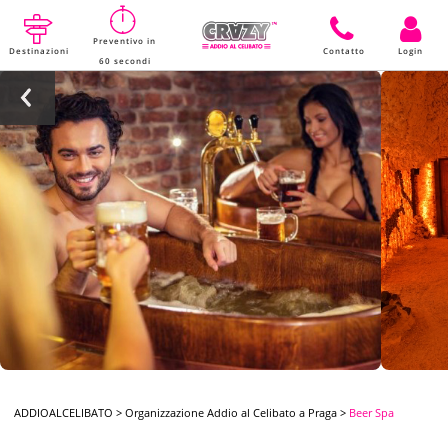
Preventivo in
Destinazioni
Contatto
Login
60 secondi
ADDIOALCELIBATO
>
Organizzazione Addio al Celibato a Praga
>
Beer Spa