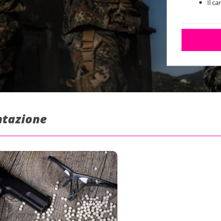
Il c
ntazione