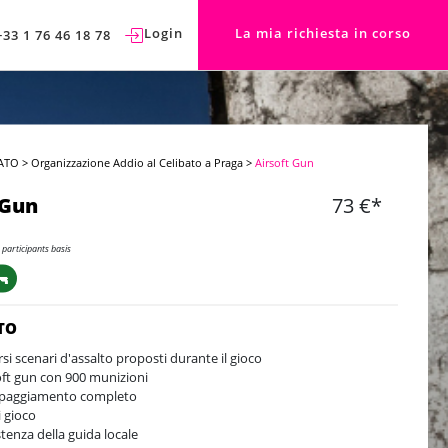
Login
La mia richiesta in corso
+33 1 76 46 18 78
ATO
>
Organizzazione Addio al Celibato a Praga
>
Airsoft Gun
 Gun
73 €*
 participants basis
🔫
TO
rsi scenari d'assalto proposti durante il gioco
oft gun con 900 munizioni
paggiamento completo
i gioco
stenza della guida locale