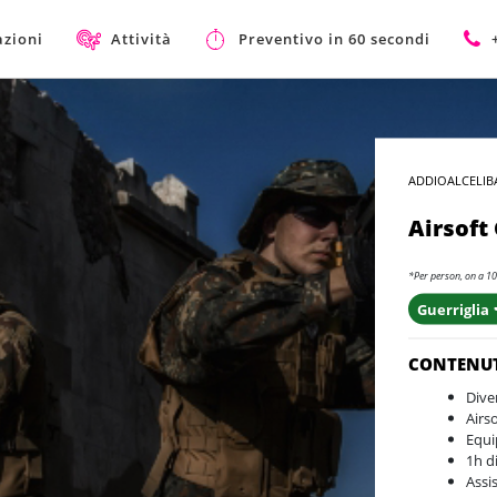
azioni
Attività
Preventivo in 60 secondi
ADDIOALCELIB
Airsoft
*Per person, on a 10
Guerriglia 
CONTENU
Dive
Airs
Equi
1h d
Assi