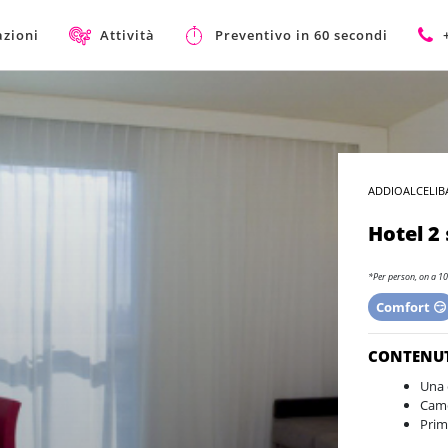
azioni
Attività
Preventivo in 60 secondi
ADDIOALCELIB
Hotel 2 
*Per person, on a 10
Comfort 😏
CONTENU
Una 
Came
Prim