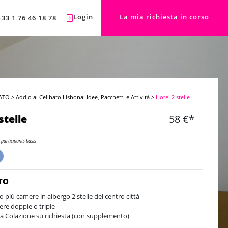
Login
La mia richiesta in corso
+33 1 76 46 18 78
ATO
>
Addio al Celibato Lisbona: Idee, Pacchetti e Attività
>
Hotel 2 stelle
stelle
58 €*
 participants basis
TO
o più camere in albergo 2 stelle del centro città
re doppie o triple
a Colazione su richiesta (con supplemento)