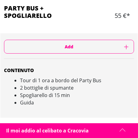
PARTY BUS +
SPOGLIARELLO
55 €*
Add
CONTENUTO
Tour di 1 ora a bordo del Party Bus
2 bottiglie di spumante
Spogliarello di 15 min
Guida
PARTY BUS + SPOGLIARELLO IN CRACOVIA :
Il moi addio al celibato a Cracovia
PRESENTAZIONE