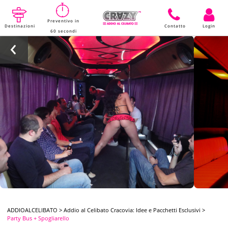
Preventivo in
Destinazioni
Contatto
Login
60 secondi
ADDIOALCELIBATO
>
Addio al Celibato Cracovia: Idee e Pacchetti Esclusivi
>
Party Bus + Spogliarello