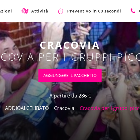
azioni
Attività
Preventivo in 60 secondi
CRACOVIA
COVIA PER I GRUPPI PIC
AGGIUNGERE IL PACCHETTO
A partire da 286 €
ADDIOALCELIBATO
>
Cracovia
>
Cracovia per i gruppi picc