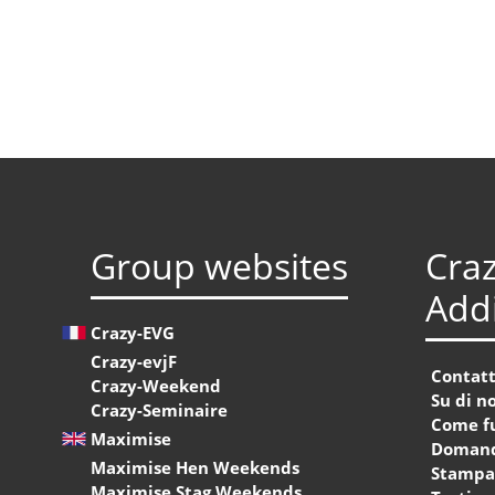
Group websites
Craz
Addi
Crazy-EVG
Crazy-evjF
Contat
Crazy-Weekend
Su di no
Crazy-Seminaire
Come f
Maximise
Domand
Maximise Hen Weekends
Stamp
Maximise Stag Weekends