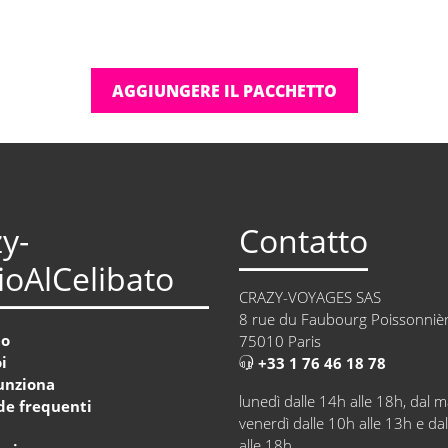
AGGIUNGERE IL PACCHETTO
y-
Contatto
oAlCelibato
CRAZY-VOYAGES SAS
8 rue du Faubourg Poissonniè
to
75010 Paris
i
+33 1 76 46 18 78
unziona
lunedì dalle 14h alle 18h, dal m
e frequenti
venerdì dalle 10h alle 13h e da
a
alle 18h