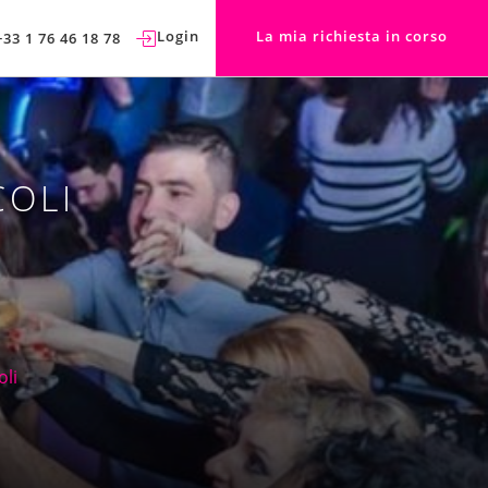
Login
La mia richiesta in corso
+33 1 76 46 18 78
COLI
oli