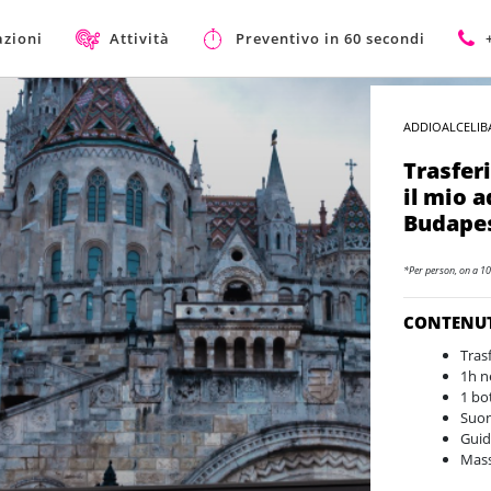
azioni
Attività
Preventivo in 60 secondi
ADDIOALCELIB
Trasfer
il mio a
Budapes
*Per person, on a 10
CONTENU
Tras
1h n
1 bo
Suon
Guid
Mass