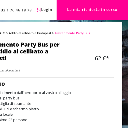
Login
La mia richiesta in corso
+33 1 76 46 18 78
ATO
>
Addio al celibato a Budapest
>
Trasferimento Party Bus
imento Party Bus per
ddio al celibato a
t!
62 €*
 participants basis
TO
ferimento dall'aeroporto al vostro alloggio
el party bus
ttiglia di spumante
i, luci e schermo piatto
a locale
imo 23 persone