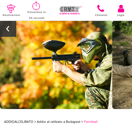
Preventivo in
Destinazioni
Contatto
Login
60 secondi
ADDIOALCELIBATO
>
Addio al celibato a Budapest
>
Paintball