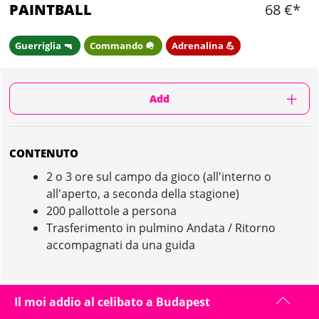
PAINTBALL
68 €*
Guerriglia 🔫
Commando 🪖
Adrenalina 💪
Add
CONTENUTO
2 o 3 ore sul campo da gioco (all'interno o
all'aperto, a seconda della stagione)
200 pallottole a persona
Trasferimento in pulmino Andata / Ritorno
accompagnati da una guida
Il moi addio al celibato a Budapest
PAINTBALL IN BUDAPEST : PRESENTAZIONE