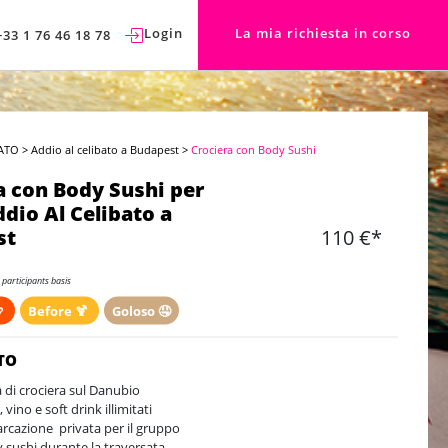
Login
La mia richiesta in corso
+33 1 76 46 18 78
ATO
>
Addio al celibato a Budapest
>
Crociera con Body Sushi
a con Body Sushi per
ddio Al Celibato a
st
110 €*
 participants basis
🍺
Before 🍹
Goloso 🤤
TO
a di crociera sul Danubio
, vino e soft drink illimitati
rcazione privata per il gruppo
 sushi durante la traversata