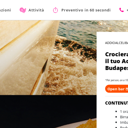
azioni
Attività
Preventivo in 60 secondi
ADDIOALCELIB
Crocier
il tuo A
Budape
*Per person, on a 10
Open bar 
CONTENU
1 or
Birra
Imba
Body