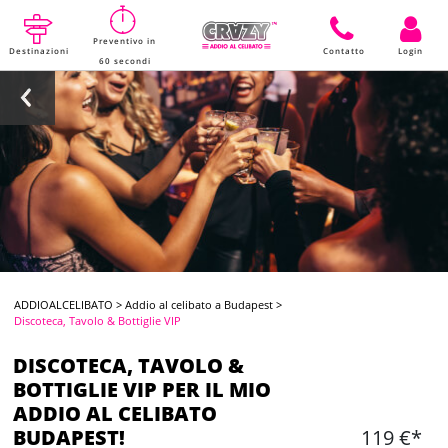
Preventivo in
Destinazioni
Contatto
Login
60 secondi
ADDIOALCELIBATO
>
Addio al celibato a Budapest
>
Discoteca, Tavolo & Bottiglie VIP
DISCOTECA, TAVOLO &
BOTTIGLIE VIP PER IL MIO
ADDIO AL CELIBATO
BUDAPEST!
119 €*