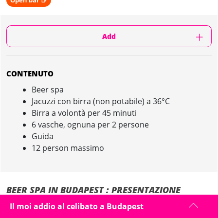
Open bar 🍺
Add
CONTENUTO
Beer spa
Jacuzzi con birra (non potabile) a 36°C
Birra a volontà per 45 minuti
6 vasche, ognuna per 2 persone
Guida
12 person massimo
BEER SPA IN BUDAPEST : PRESENTAZIONE
Il moi addio al celibato a Budapest
Prenditi un momento di relax speciale durante il tuo addio al celibato a