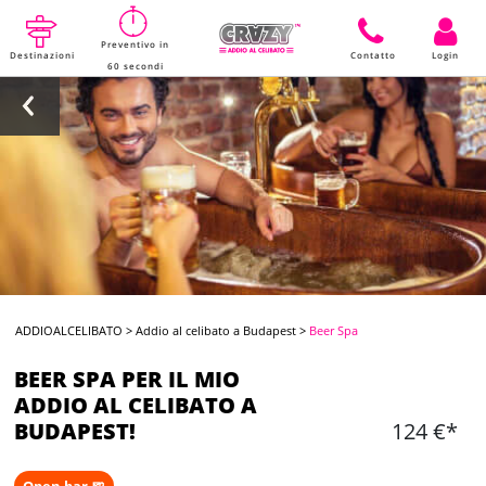
Preventivo in
Destinazioni
Contatto
Login
60 secondi
ADDIOALCELIBATO
>
Addio al celibato a Budapest
>
Beer Spa
BEER SPA PER IL MIO
ADDIO AL CELIBATO A
BUDAPEST!
124 €*