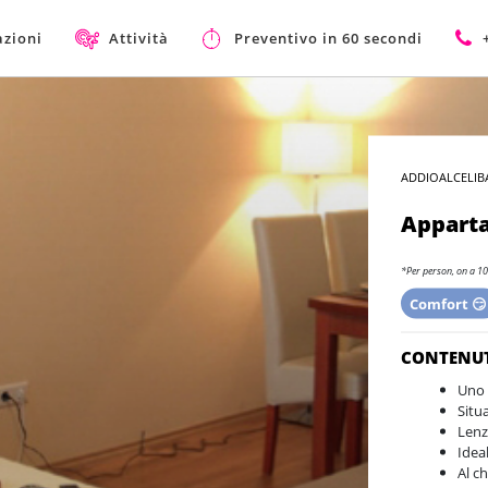
azioni
Attività
Preventivo in 60 secondi
ADDIOALCELIB
Appart
*Per person, on a 10
Comfort 
CONTENU
Uno 
Situa
Lenz
Ideal
Al c