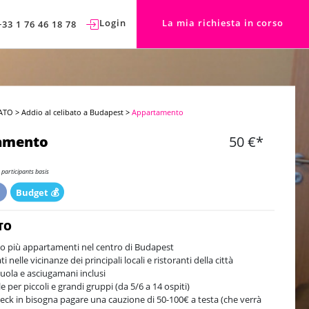
Login
La mia richiesta in corso
+33 1 76 46 18 78
ATO
>
Addio al celibato a Budapest
>
Appartamento
amento
50 €*
 participants basis

Budget 💰
TO
o più appartamenti nel centro di Budapest
ti nelle vicinanze dei principali locali e ristoranti della città
uola e asciugamani inclusi
e per piccoli e grandi gruppi (da 5/6 a 14 ospiti)
heck in bisogna pagare una cauzione di 50-100€ a testa (che verrà