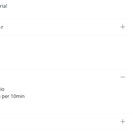
ria!
ar
gio
rà per 10min