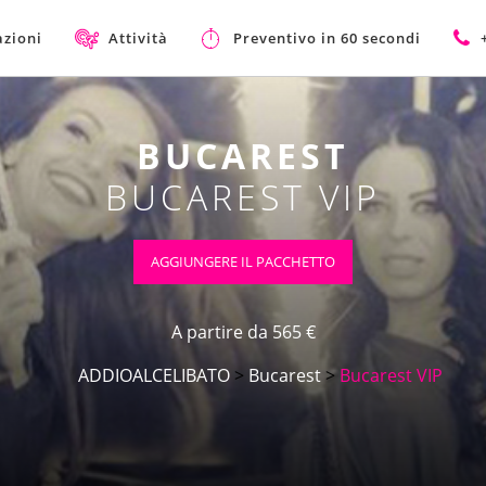
azioni
Attività
Preventivo in 60 secondi
BUCAREST
BUCAREST VIP
AGGIUNGERE IL PACCHETTO
A partire da 565 €
ADDIOALCELIBATO
>
Bucarest
>
Bucarest VIP