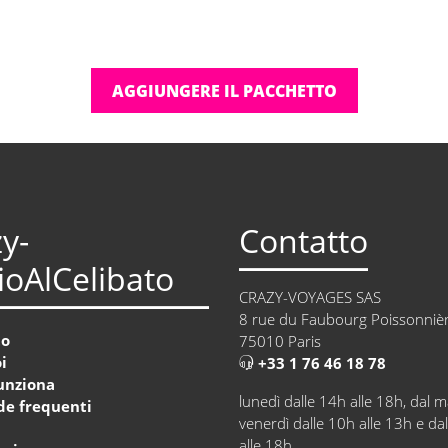
AGGIUNGERE IL PACCHETTO
y-
Contatto
oAlCelibato
CRAZY-VOYAGES SAS
8 rue du Faubourg Poissonniè
to
75010 Paris
i
+33 1 76 46 18 78
unziona
lunedì dalle 14h alle 18h, dal m
e frequenti
venerdì dalle 10h alle 13h e da
a
alle 18h