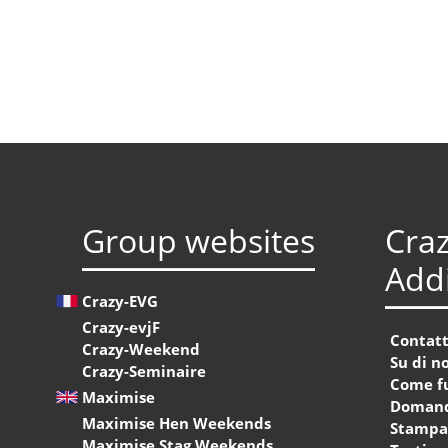
Group websites
Craz
Addi
Crazy-EVG
Crazy-evjF
Contat
Crazy-Weekend
Su di no
Crazy-Seminaire
Come f
Maximise
Domand
Maximise Hen Weekends
Stamp
Maximise Stag Weekends