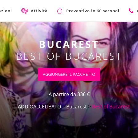
azioni
Attività
Preventivo in 60 secondi
BUCAREST
BEST OF BUCAREST
AGGIUNGERE IL PACCHETTO
A partire da 336 €
ADDIOALCELIBATO
>
Bucarest
>
Best of Bucarest