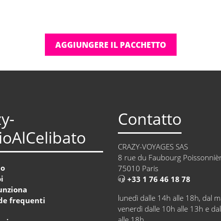
AGGIUNGERE IL PACCHETTO
y-
Contatto
oAlCelibato
CRAZY-VOYAGES SAS
8 rue du Faubourg Poissonniè
to
75010 Paris
i
+33 1 76 46 18 78
unziona
lunedì dalle 14h alle 18h, dal m
e frequenti
venerdì dalle 10h alle 13h e da
a
alle 18h