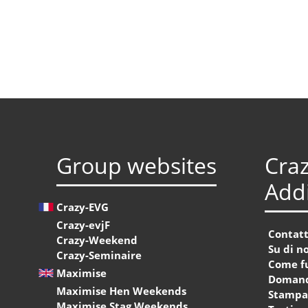
Group websites
Craz
Addi
Crazy-EVG
Crazy-evjF
Contat
Crazy-Weekend
Su di no
Crazy-Seminaire
Come f
Maximise
Domand
Maximise Hen Weekends
Stamp
Maximise Stag Weekends