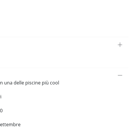
in una delle piscine più cool
i
00
settembre