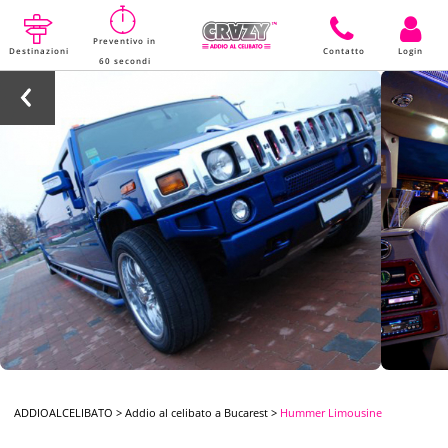
Preventivo in
Destinazioni
Contatto
Login
60 secondi
ADDIOALCELIBATO
>
Addio al celibato a Bucarest
>
Hummer Limousine