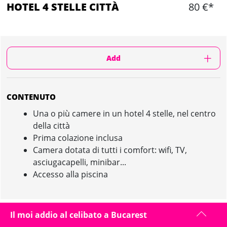
HOTEL 4 STELLE CITTÀ
80 €*
Add
CONTENUTO
Una o più camere in un hotel 4 stelle, nel centro
della città
Prima colazione inclusa
Camera dotata di tutti i comfort: wifi, TV,
asciugacapelli, minibar...
Accesso alla piscina
Il moi addio al celibato a Bucarest
HOTEL 4 STELLE CITTÀ IN BUCAREST :