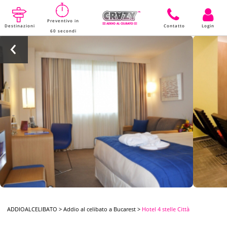
Preventivo in
Destinazioni
Contatto
Login
60 secondi
ADDIOALCELIBATO
>
Addio al celibato a Bucarest
>
Hotel 4 stelle Città