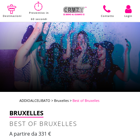
Preventivo in
Destinazioni
Contatto
Login
60 secondi
ADDIOALCELIBATO
>
Bruxelles
>
Best of Bruxelles
BRUXELLES
BEST OF BRUXELLES
A partire da 331 €