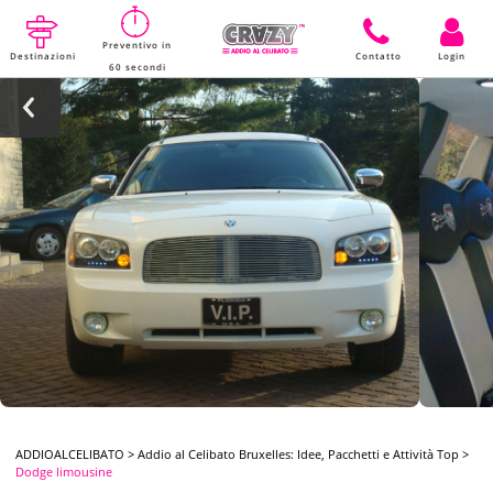
Preventivo in
Destinazioni
Contatto
Login
60 secondi
ADDIOALCELIBATO
>
Addio al Celibato Bruxelles: Idee, Pacchetti e Attività Top
>
Dodge limousine