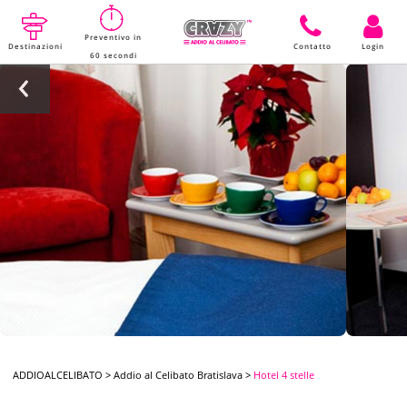
Preventivo in
Destinazioni
Contatto
Login
60 secondi
ADDIOALCELIBATO
>
Addio al Celibato Bratislava
>
Hotel 4 stelle