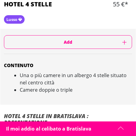
HOTEL 4 STELLE
55 €*
Lusso 💎
Add
CONTENUTO
Una o più camere in un albergo 4 stelle situato
nel centro città
Camere doppie o triple
HOTEL 4 STELLE IN BRATISLAVA :
PRESENTAZIONE
Il moi addio al celibato a Bratislava
I nostri alberghi partner sono situati nel centro di Bratislava, è possibile