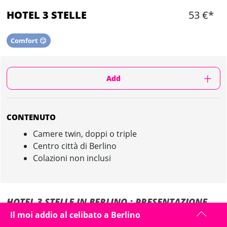
HOTEL 3 STELLE
53 €*
Comfort 😏
Add
CONTENUTO
Camere twin, doppi o triple
Centro città di Berlino
Colazioni non inclusi
HOTEL 3 STELLE IN BERLINO : PRESENTAZIONE
Il moi addio al celibato a Berlino
L'hotel è localizzato in piena centro città di Berlino, vicino ai quartieri