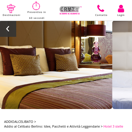
Preventivo in
Destinazioni
Contatto
Login
60 secondi
ADDIOALCELIBATO
>
Addio al Celibato Berlino: Idee, Pacchetti e Attività Leggendarie
>
Hotel 3 stelle