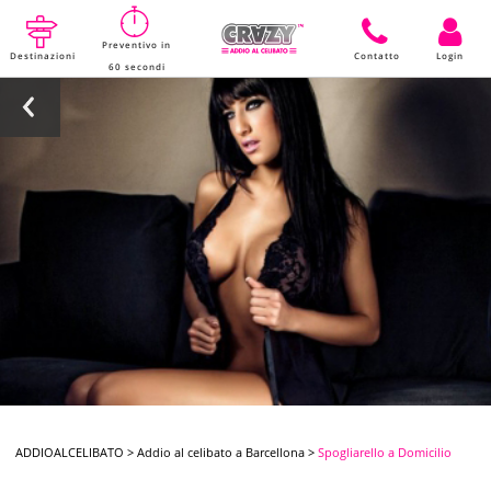
Preventivo in
Destinazioni
Contatto
Login
60 secondi
ADDIOALCELIBATO
>
Addio al celibato a Barcellona
>
Spogliarello a Domicilio