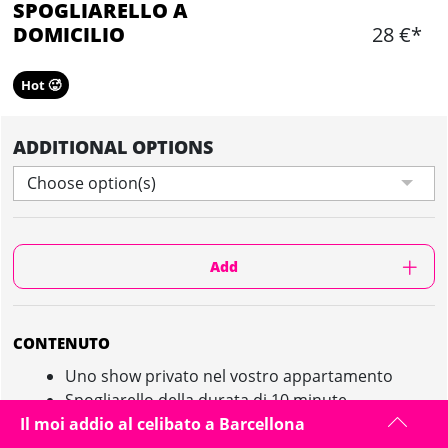
SPOGLIARELLO A
DOMICILIO
28 €*
Hot 🥵
ADDITIONAL OPTIONS
Choose option(s)
Add
CONTENUTO
Uno show privato nel vostro appartamento
Spogliarello della durata di 10 minute
L'artista si provvederà a creare l'amosfera e sarà
Il moi addio al celibato a Barcellona
equipaggiata di impianto Hi-Fi