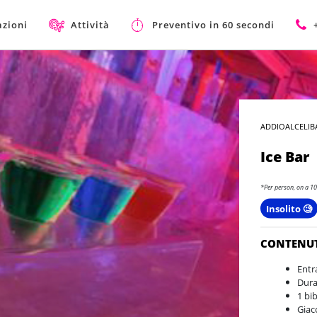
azioni
Attività
Preventivo in 60 secondi
ADDIOALCELIB
Ice Bar
*Per person, on a 10
Insolito 🧐
CONTENU
Entr
Dura
1 bi
Giac