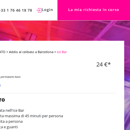
Login
La mia richiesta in corso
+33 1 76 46 18 78
ATO
>
Addio al celibato a Barcellona
>
Ice Bar
24 €*
 participants basis
TO
ata nell'Ice Bar
ta massima di 45 minuti per persona
bita a persona
ca e guanti