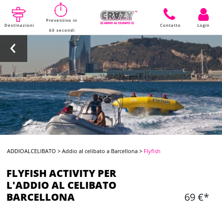
Preventivo in
Destinazioni
Contatto
Login
60 secondi
ADDIOALCELIBATO
>
Addio al celibato a Barcellona
>
Flyfish
FLYFISH ACTIVITY PER
L'ADDIO AL CELIBATO
BARCELLONA
69 €*