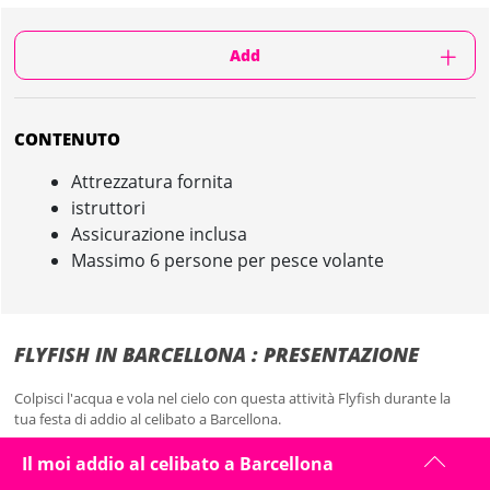
Add
CONTENUTO
Attrezzatura fornita
istruttori
Assicurazione inclusa
Massimo 6 persone per pesce volante
FLYFISH IN BARCELLONA : PRESENTAZIONE
Colpisci l'acqua e vola nel cielo con questa attività Flyfish durante la
tua festa di addio al celibato a Barcellona.
Splendida acqua blu e un clima soleggiato, non c'è città migliore per
Il moi addio al celibato a Barcellona
uscire sull'acqua per godersi alcuni sport acquatici.