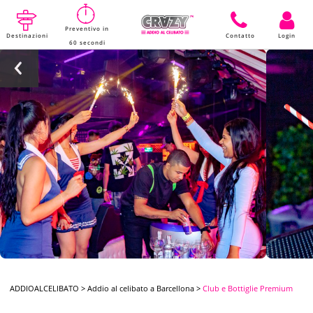
Preventivo in
Destinazioni
Contatto
Login
60 secondi
ADDIOALCELIBATO
>
Addio al celibato a Barcellona
>
Club e Bottiglie Premium