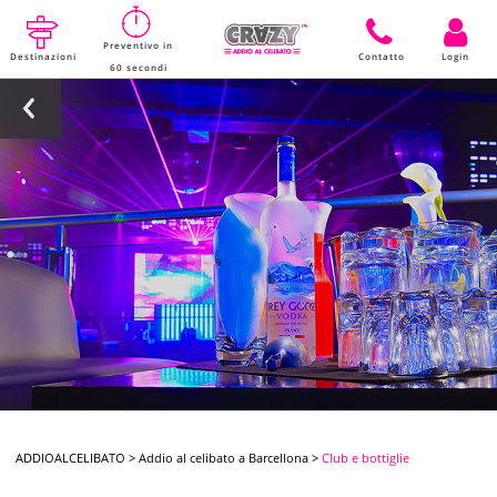
Preventivo in
Destinazioni
Contatto
Login
60 secondi
ADDIOALCELIBATO
>
Addio al celibato a Barcellona
>
Club e bottiglie