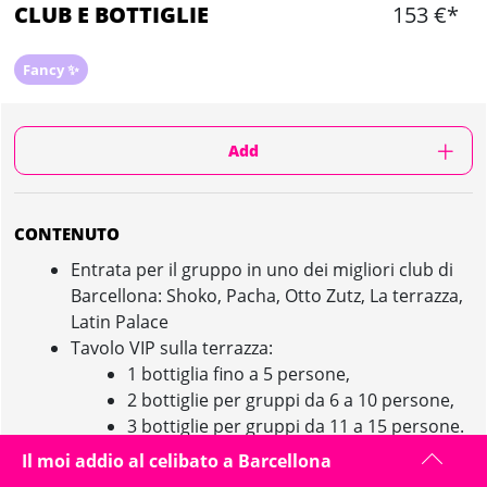
CLUB E BOTTIGLIE
153 €*
Fancy ✨
Add
CONTENUTO
Entrata per il gruppo in uno dei migliori club di
Barcellona: Shoko, Pacha, Otto Zutz, La terrazza,
Latin Palace
Tavolo VIP sulla terrazza:
1 bottiglia fino a 5 persone,
2 bottiglie per gruppi da 6 a 10 persone,
3 bottiglie per gruppi da 11 a 15 persone.
Assistenza in loco
Il moi addio al celibato a Barcellona
Attenzione, i prezzi possono variare secondo la