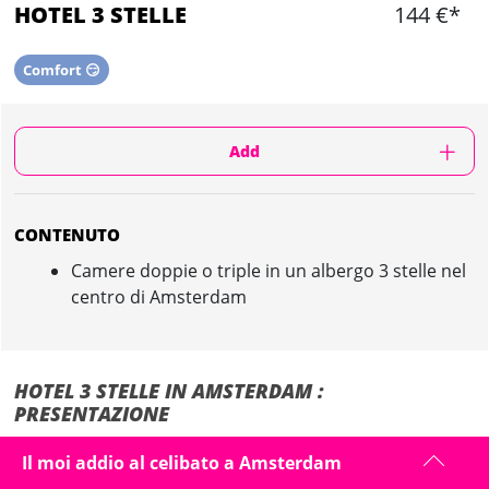
HOTEL 3 STELLE
144 €*
Comfort 😏
Add
CONTENUTO
Camere doppie o triple in un albergo 3 stelle nel
centro di Amsterdam
HOTEL 3 STELLE IN AMSTERDAM :
PRESENTAZIONE
I nostri alberghi partner sono situati nel centro città di Amsterdam,
Il moi addio al celibato a Amsterdam
ideali per scoprire la città a piedi per il vostro addio al celibato