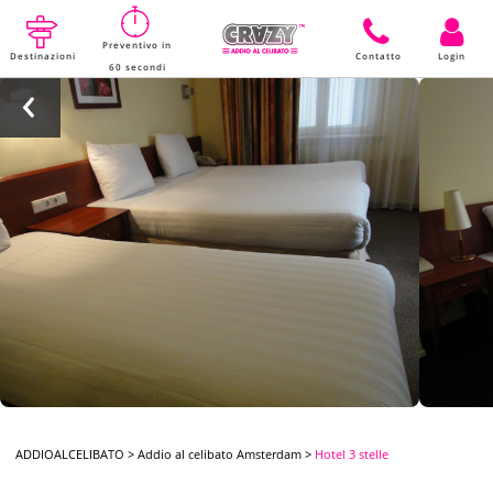
Preventivo in
Destinazioni
Contatto
Login
60 secondi
ADDIOALCELIBATO
>
Addio al celibato Amsterdam
>
Hotel 3 stelle