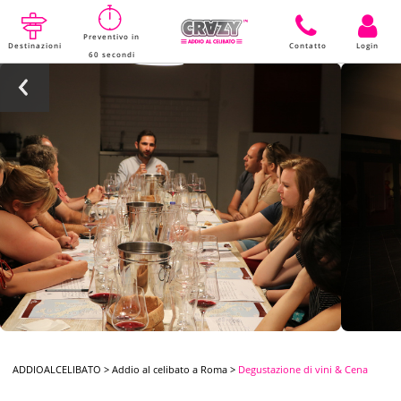
Preventivo in
Destinazioni
Contatto
Login
60 secondi
ADDIOALCELIBATO
>
Addio al celibato a Roma
>
Degustazione di vini & Cena