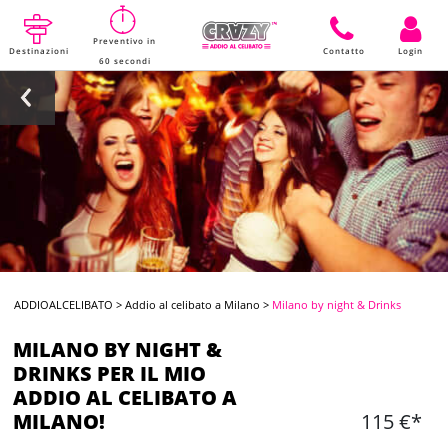
Preventivo in
Destinazioni
Contatto
Login
60 secondi
ADDIOALCELIBATO
>
Addio al celibato a Milano
>
Milano by night & Drinks
MILANO BY NIGHT &
DRINKS PER IL MIO
ADDIO AL CELIBATO A
MILANO!
115 €*