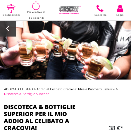
Preventivo in
Destinazioni
Contatto
Login
60 secondi
ADDIOALCELIBATO
>
Addio al Celibato Cracovia: Idee e Pacchetti Esclusivi
>
Discoteca & Bottiglie Superior
DISCOTECA & BOTTIGLIE
SUPERIOR PER IL MIO
ADDIO AL CELIBATO A
CRACOVIA!
38 €*