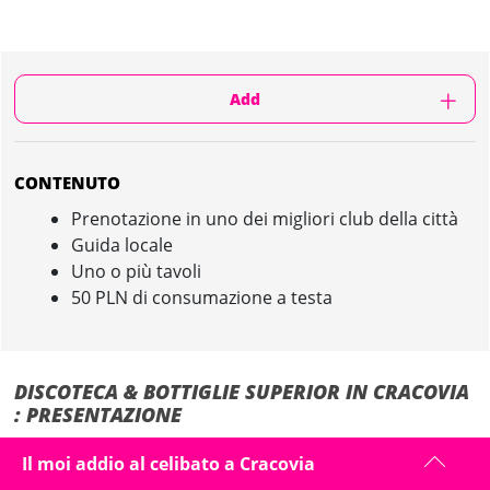
Add
CONTENUTO
Prenotazione in uno dei migliori club della città
Guida locale
Uno o più tavoli
50 PLN di consumazione a testa
DISCOTECA & BOTTIGLIE SUPERIOR IN CRACOVIA
: PRESENTAZIONE
Boîte & Bottiglie Superior: Esperienza VIP nel miglior club di Cracovia!
Il moi addio al celibato a Cracovia