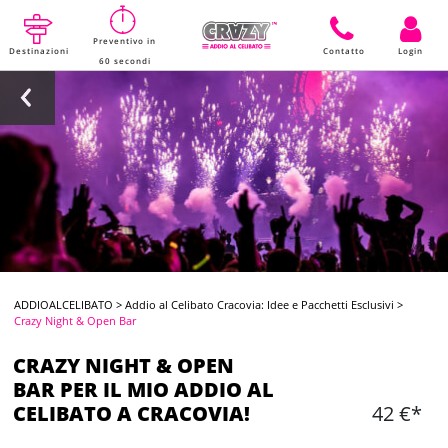
Preventivo in
Destinazioni
Contatto
Login
60 secondi
ADDIOALCELIBATO
>
Addio al Celibato Cracovia: Idee e Pacchetti Esclusivi
>
Crazy Night & Open Bar
CRAZY NIGHT & OPEN
BAR PER IL MIO ADDIO AL
CELIBATO A CRACOVIA!
42 €*