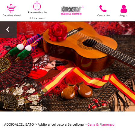
Preventivo in
Destinazioni
Contatto
Login
60 secondi
ADDIOALCELIBATO
>
Addio al celibato a Barcellona
>
Cena & Flamenco